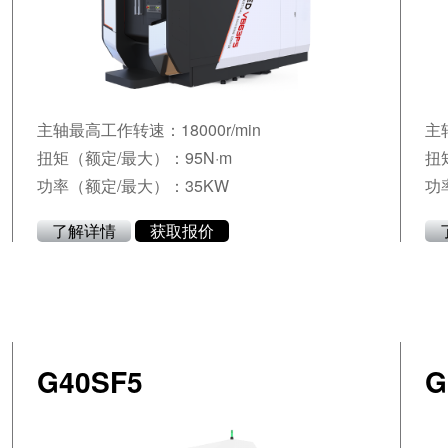
主轴最高工作转速：18000r/min
主
扭矩（额定/最大）：95N·m
扭
功率（额定/最大）：35KW
功
了解详情
获取报价
G40SF5