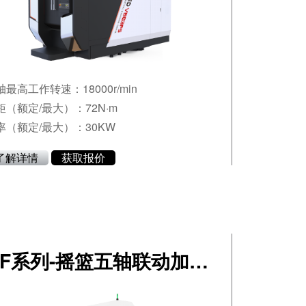
轴最高工作转速：18000r/min
矩（额定/最大）：72N·m
率（额定/最大）：30KW
了解详情
获取报价
GF系列-摇篮五轴联动加工中心