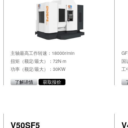
主轴最高工作转速：18000r/min
G
扭矩（额定/最大）：72N·m
国
功率（额定/最大）：30KW
工
服
了解详情
获取报价
V50SF5
V