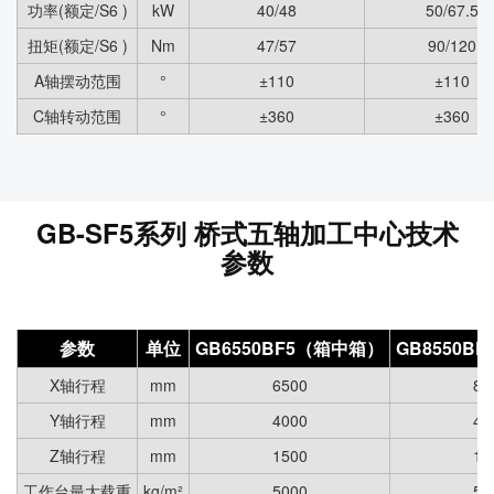
功率(额定/S6 )
kW
40/48
50/67.5
扭矩(额定/S6 )
Nm
47/57
90/120
A轴摆动范围
°
±110
±110
C轴转动范围
°
±360
±360
GB-SF5系列 桥式五轴加工中心技术
参数
参数
单位
GB6550BF5（箱中箱）
GB8550B
X轴行程
mm
6500
85
Y轴行程
mm
4000
40
Z轴行程
mm
1500
15
工作台最大载重
kg/m²
5000
50