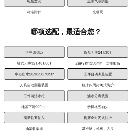
电柜空调
主轴气幕防尘
标准附件
光栅尺
哪项选配，最适合您？
华中 海德汉
圆盘刀库24T/30T
链式刀库32T/40T/60T
Z轴行程1250mm，立柱加高
中心出水20/30/50/70bar
工件自动测量装置
刀具自动测量装置
机床四周封闭式防护
工件清洁水枪
油水分离装置
地基下沉900mm
伊贝格五轴头
凯斯勒五轴头
机床全封闭式防护
油雾收集器
基准球，检棒，方尺