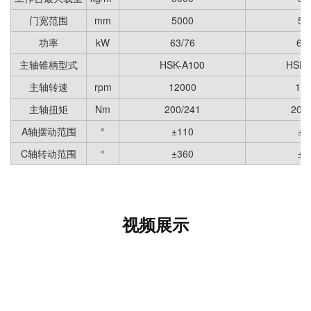
门宽范围
mm
5000
50
功率
kW
63/76
63
主轴锥柄型式
HSK-A100
HSK-
主轴转速
rpm
12000
12
主轴扭矩
Nm
200/241
200
A轴摆动范围
°
±110
±1
C轴转动范围
°
±360
±3
视频展示