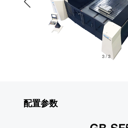
3
/
3
配置参数
GB-