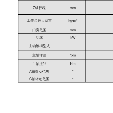
Z轴行程
mm
工作台最大载重
kg/m²
门宽范围
mm
功率
kW
主轴锥柄型式
主轴转速
rpm
主轴扭矩
Nm
A轴摆动范围
°
C轴转动范围
°