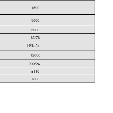
1500
5000
5000
63/76
HSK-A100
12000
200/241
±110
±360