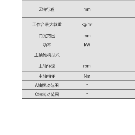
Z轴行程
mm
工作台最大载重
kg/m²
门宽范围
mm
功率
kW
主轴锥柄型式
主轴转速
rpm
主轴扭矩
Nm
A轴摆动范围
°
C轴转动范围
°