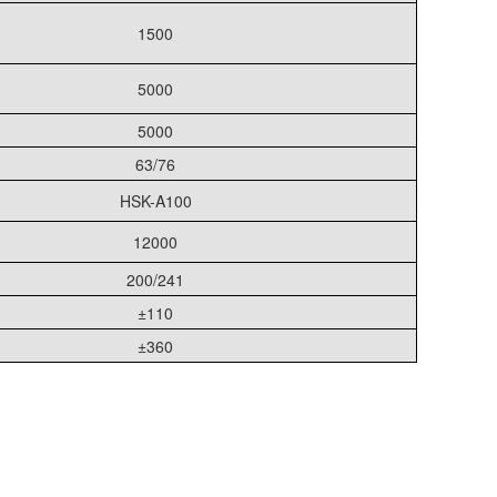
1500
5000
5000
63/76
HSK-A100
12000
200/241
±110
±360