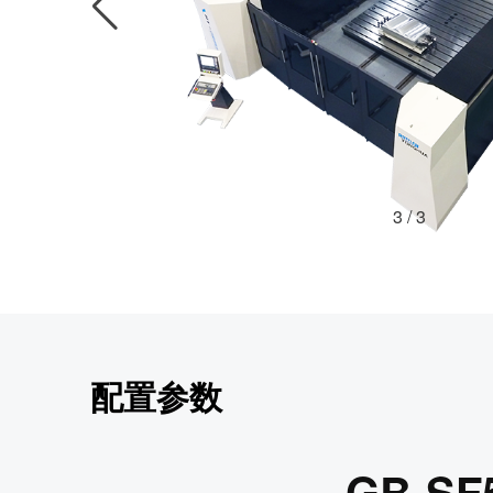
3
/
3
配置参数
GB-